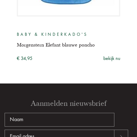
BABY & KINDERKADO'S
BA
100
Morgenstern Elefant blauwe poncho
Morg
ijk nu
€ 34,95
bekijk nu
€ 34
Aanmelden nieuwsbrief