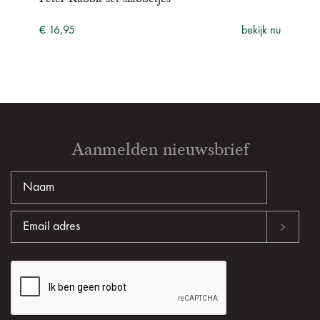
€ 16,95
bekijk nu
€ 19
ijk nu
Aanmelden nieuwsbrief