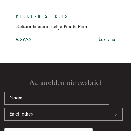
KINDERBESTEKJES
KI
Keltum kinderbestekje Pim & Pom
Kelt
ijk nu
€ 29,95
bekijk nu
€ 29
Aanmelden nieuwsbrief