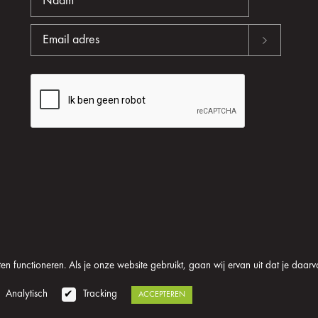
n functioneren. Als je onze website gebruikt, gaan wij ervan uit dat je daarv
oom
Algemene voorwaarden
Disclaimer
Privacy verklaring
Analytisch
Tracking
ACCEPTEREN