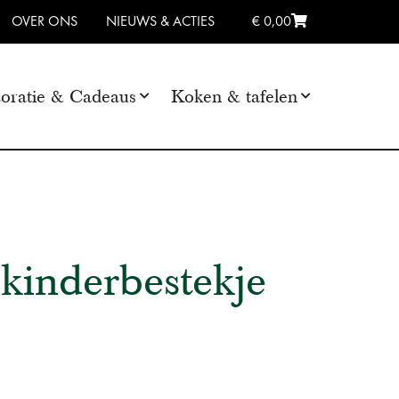
OVER ONS
NIEUWS & ACTIES
€ 0,00
oratie & Cadeaus
Koken & tafelen
kinderbestekje