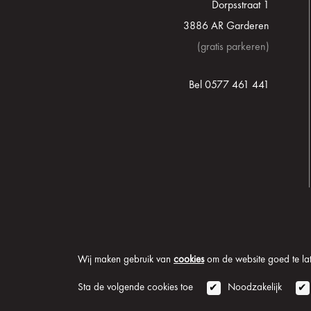
Dorpsstraat 1
3886 AR Garderen
(gratis parkeren)
Bel 0577 461 441
Wij maken gebruik van
cookies
om de website goed te late
© 2026 Onder de Lindeb
Sta de volgende cookies toe
Noodzakelijk