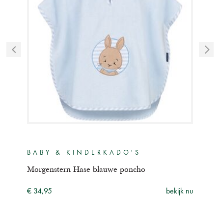
BABY & KINDERKADO'S
BA
Morgenstern Hase blauwe poncho
Mor
ijk nu
€ 34,95
bekijk nu
€ 34