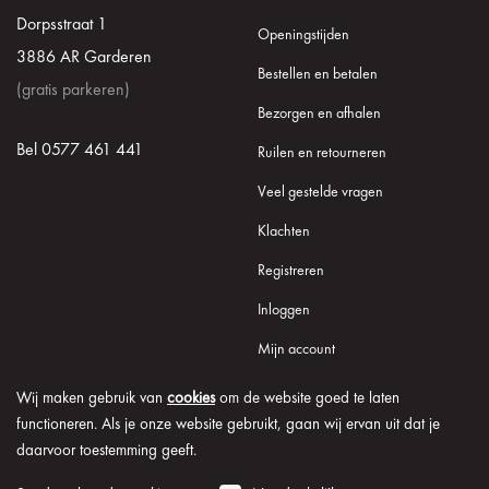
Dorpsstraat 1
Openingstijden
3886 AR Garderen
Bestellen en betalen
(gratis parkeren)
Bezorgen en afhalen
Bel 0577 461 441
Ruilen en retourneren
Veel gestelde vragen
Klachten
Registreren
Inloggen
Mijn account
Wij maken gebruik van
cookies
om de website goed te laten
functioneren. Als je onze website gebruikt, gaan wij ervan uit dat je
daarvoor toestemming geeft.
© 2026 Onder de Lindeboom
Algemene voorwaarden
Disclaimer
Privacy verklaring
Cookie informatie