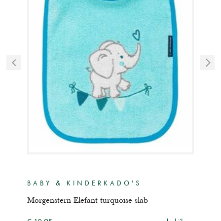
BABY & KINDERKADO'S
BA
Morgenstern Elefant turquoise slab
Morg