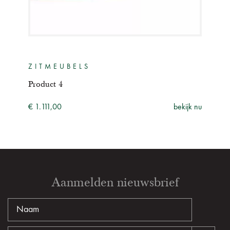
ZITMEUBELS
ZI
Product 4
Prod
ijk nu
€ 1.111,00
bekijk nu
€ 3.
Aanmelden nieuwsbrief