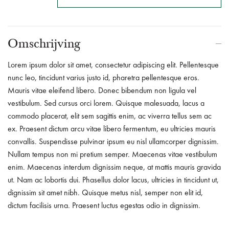
Omschrijving
Lorem ipsum dolor sit amet, consectetur adipiscing elit. Pellentesque
nunc leo, tincidunt varius justo id, pharetra pellentesque eros.
Mauris vitae eleifend libero. Donec bibendum non ligula vel
vestibulum. Sed cursus orci lorem. Quisque malesuada, lacus a
commodo placerat, elit sem sagittis enim, ac viverra tellus sem ac
ex. Praesent dictum arcu vitae libero fermentum, eu ultricies mauris
convallis. Suspendisse pulvinar ipsum eu nisl ullamcorper dignissim.
Nullam tempus non mi pretium semper. Maecenas vitae vestibulum
enim. Maecenas interdum dignissim neque, at mattis mauris gravida
ut. Nam ac lobortis dui. Phasellus dolor lacus, ultricies in tincidunt ut,
dignissim sit amet nibh. Quisque metus nisl, semper non elit id,
dictum facilisis urna. Praesent luctus egestas odio in dignissim.