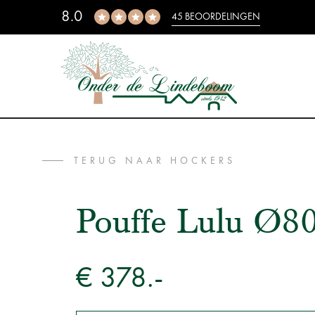
8.0
45 BEOORDELINGEN
TERUG NAAR HOCKERS
Pouffe Lulu Ø8
€ 378.-