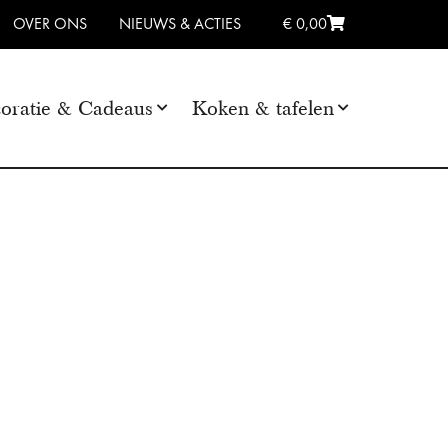
OVER ONS
NIEUWS & ACTIES
€ 0,00
oratie & Cadeaus
Koken & tafelen