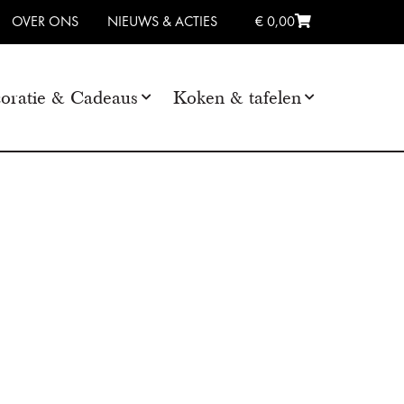
OVER ONS
NIEUWS & ACTIES
€ 0,00
oratie & Cadeaus
Koken & tafelen