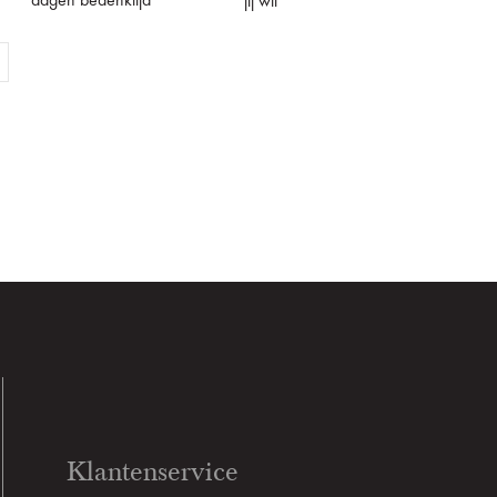
dagen bedenktijd
jij wil
Klantenservice