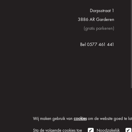
Dorpsstraat 1
3886 AR Garderen
(gratis parkeren)
Bel 0577 461 441
Wij maken gebruik van
cookies
om de website goed te late
© 2026 Onder de Lindeb
Sta de volgende cookies toe
Noodzakelijk