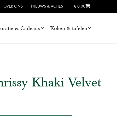
OVER ONS
NIEUWS & ACTIES
€ 0,00
oratie & Cadeaus
Koken & tafelen
hrissy Khaki Velvet