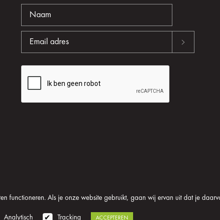
n functioneren. Als je onze website gebruikt, gaan wij ervan uit dat je daarv
oom
Algemene voorwaarden
Disclaimer
Privacy verklaring
Analytisch
Tracking
ACCEPTEREN