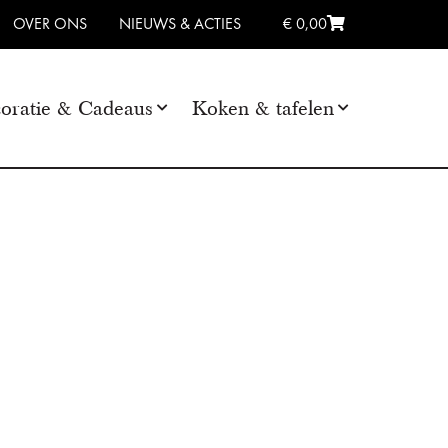
OVER ONS
NIEUWS & ACTIES
€ 0,00
oratie & Cadeaus
Koken & tafelen