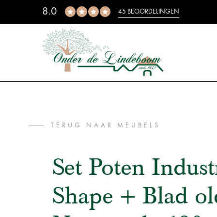
8.0
45 BEOORDELINGEN
TERUG NAAR MEUBELS
Set Poten Indust
Shape + Blad ol