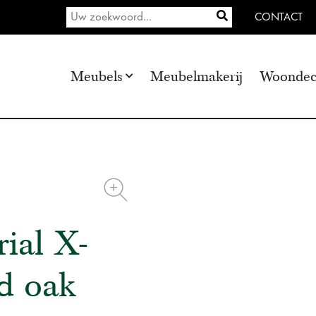
CONTACT
Meubels
Meubelmakerij
Woondec
rial X-
d oak