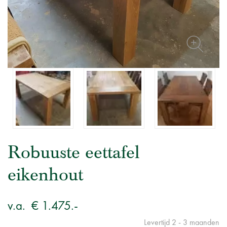
Robuuste eettafel
eikenhout
v.a.
€ 1.475.-
Levertijd 2 - 3 maanden