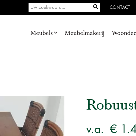
CONTACT
Meubels
Meubelmakerij
Woondec
Robuust
v.a.
€ 1.