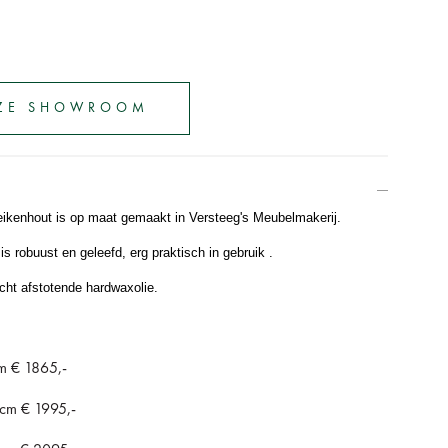
ZE SHOWROOM
eikenhout is op maat gemaakt in Versteeg's Meubelmakerij.
is robuust en geleefd, erg praktisch in gebruik .
cht afstotende hardwaxolie.
m € 1865,-
 cm € 1995,-