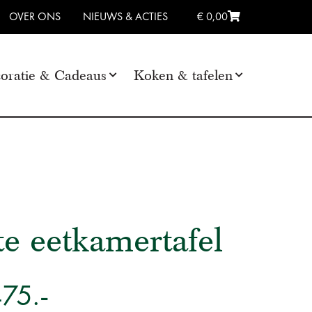
OVER ONS
NIEUWS & ACTIES
€ 0,00
oratie & Cadeaus
Koken & tafelen
e eetkamertafel
475.-