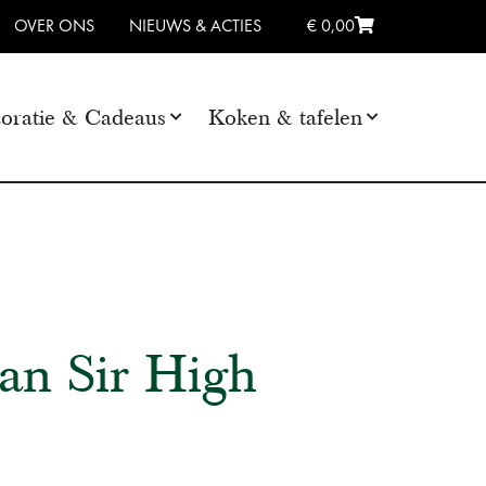
OVER ONS
NIEUWS & ACTIES
€ 0,00
oratie & Cadeaus
Koken & tafelen
an Sir High