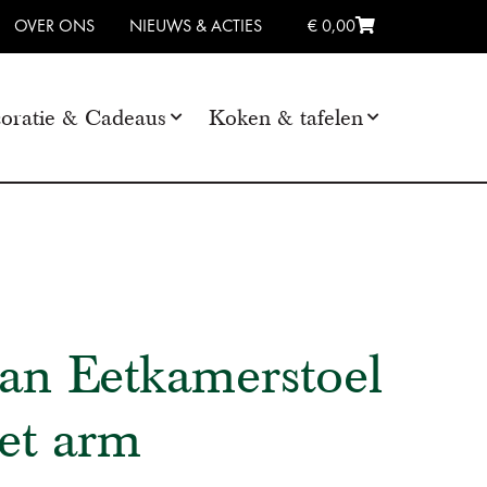
OVER ONS
NIEUWS & ACTIES
€ 0,00
oratie & Cadeaus
Koken & tafelen
an Eetkamerstoel
et arm