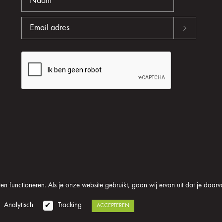
n functioneren. Als je onze website gebruikt, gaan wij ervan uit dat je daarv
oom
Algemene voorwaarden
Disclaimer
Privacy verklaring
Analytisch
Tracking
ACCEPTEREN