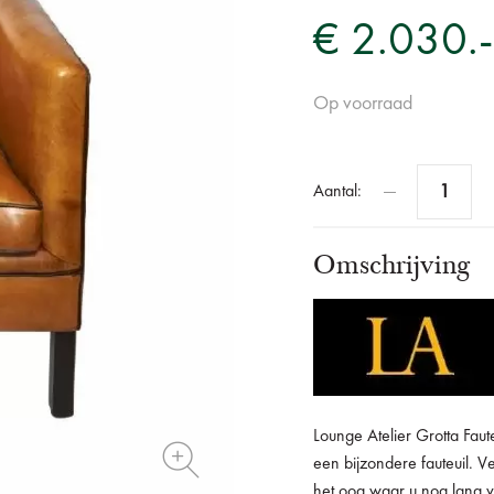
€ 2.030.-
Op voorraad
Aantal:
Omschrijving
Lounge Atelier Grotta Faut
een bijzondere fauteuil. Ve
het oog waar u nog lang v