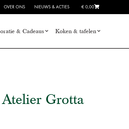
OVER ONS
NIEUWS & ACTIES
€ 0,00
oratie & Cadeaus
Koken & tafelen
Atelier Grotta