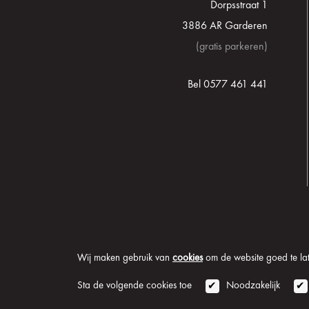
Dorpsstraat 1
3886 AR Garderen
(gratis parkeren)
Bel 0577 461 441
Wij maken gebruik van
cookies
om de website goed te late
© 2026 Onder de Lindeb
Sta de volgende cookies toe
Noodzakelijk