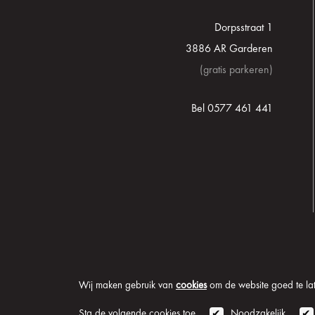
Dorpsstraat 1
3886 AR Garderen
(gratis parkeren)
Bel 0577 461 441
Wij maken gebruik van
cookies
om de website goed te late
© 2026 Onder de Lindeb
Sta de volgende cookies toe
Noodzakelijk