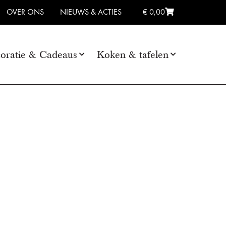
OVER ONS
NIEUWS & ACTIES
€ 0,00
oratie & Cadeaus
Koken & tafelen