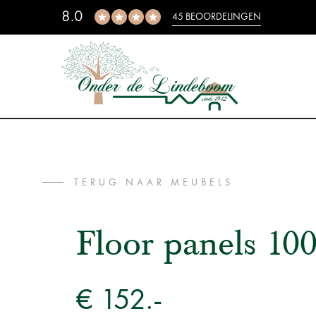
8.0
45 BEOORDELINGEN
TERUG NAAR MEUBELS
Floor panels 10
€ 152.-