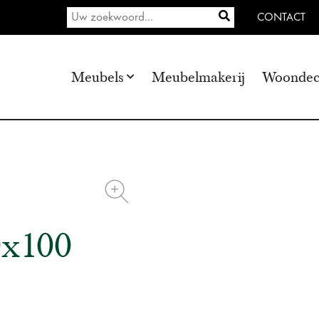
CONTACT
Meubels
Meubelmakerij
Woondec
0x100