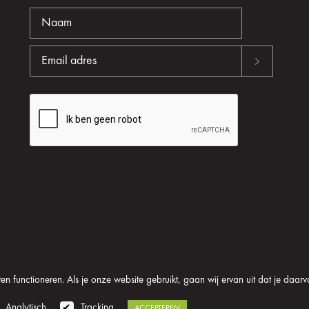
n functioneren. Als je onze website gebruikt, gaan wij ervan uit dat je daarv
oom
Algemene voorwaarden
Disclaimer
Privacy verklaring
Analytisch
Tracking
ACCEPTEREN