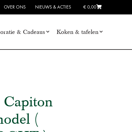
OVER ONS
NIEUWS & ACTIES
€ 0,00
oratie & Cadeaus
Koken & tafelen
l Capiton
odel (