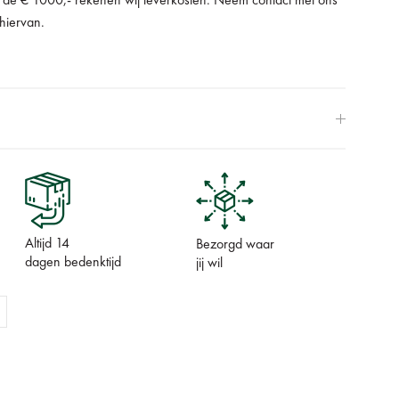
 de € 1000,- rekenen wij leverkosten. Neem contact met ons
 hiervan.
Altijd 14
Bezorgd waar
dagen bedenktijd
jij wil