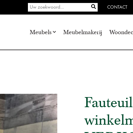
CONTACT
Meubels
Meubelmakerij
Woondec
Fauteui
winkelm