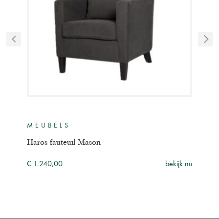
MEUBELS
ME
Haros fauteuil Mason
Haro
ijk nu
€ 1.240,00
bekijk nu
€ 99