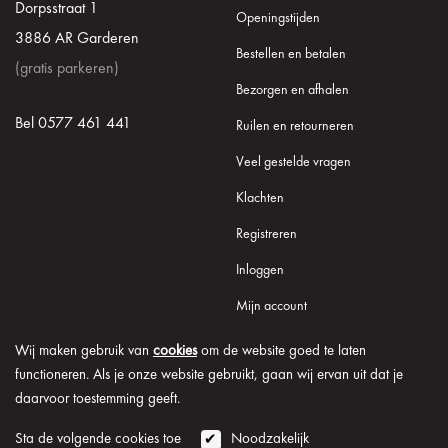
Dorpsstraat 1
Openingstijden
3886 AR Garderen
Bestellen en betalen
(gratis parkeren)
Bezorgen en afhalen
Bel 0577 461 441
Ruilen en retourneren
Veel gestelde vragen
Klachten
Registreren
Inloggen
Mijn account
Wij maken gebruik van
cookies
om de website goed te laten
functioneren. Als je onze website gebruikt, gaan wij ervan uit dat je
daarvoor toestemming geeft.
© 2026 Onder de Lindeboom
Algemene voorwaarden
Disclaimer
Privacy verklaring
Cookie informatie
Sta de volgende cookies toe
Noodzakelijk