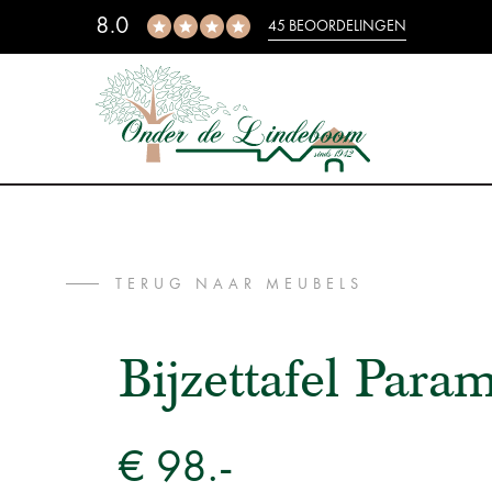
8.0
45 BEOORDELINGEN
TERUG NAAR MEUBELS
Bijzettafel Para
€ 98.-