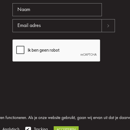
n functioneren. Als je onze website gebruikt, gaan wij ervan uit dat je daarv
oom
Algemene voorwaarden
Disclaimer
Privacy verklaring
Analytisch
Tracking
ACCEPTEREN