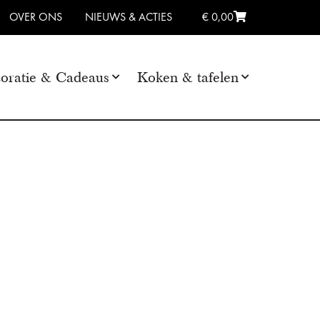
OVER ONS
NIEUWS & ACTIES
€ 0,00
oratie & Cadeaus
Koken & tafelen