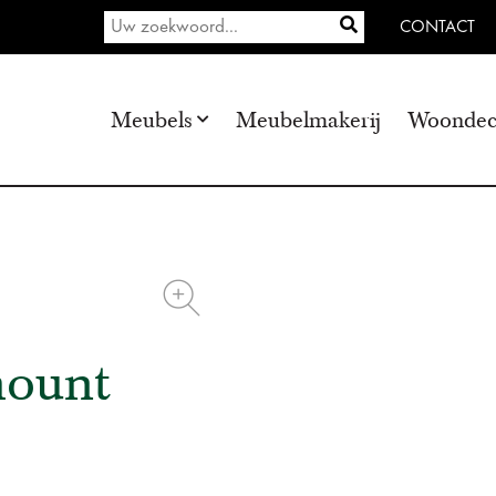
CONTACT
Meubels
Meubelmakerij
Woondec
mount