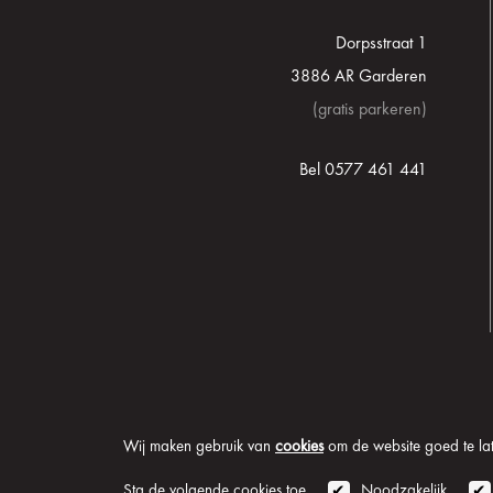
Dorpsstraat 1
3886 AR Garderen
(gratis parkeren)
Bel 0577 461 441
Wij maken gebruik van
cookies
om de website goed te late
© 2026 Onder de Lindeb
Sta de volgende cookies toe
Noodzakelijk