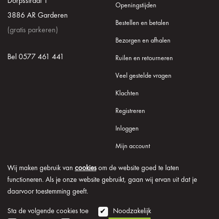
Dorpsstraat 1
Openingstijden
3886 AR Garderen
Bestellen en betalen
(gratis parkeren)
Bezorgen en afhalen
Bel 0577 461 441
Ruilen en retourneren
Veel gestelde vragen
Klachten
Registreren
Inloggen
Mijn account
Wij maken gebruik van
cookies
om de website goed te laten
functioneren. Als je onze website gebruikt, gaan wij ervan uit dat je
daarvoor toestemming geeft.
© 2026 Onder de Lindeboom
Algemene voorwaarden
Disclaimer
Privacy verklaring
Cookie informatie
Sta de volgende cookies toe
Noodzakelijk