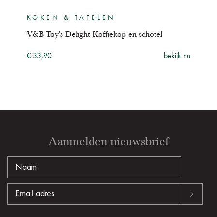
KOKEN & TAFELEN
KO
V&B Toy's Delight Koffiekop en schotel
V&B 
ijk nu
€ 33,90
bekijk nu
€ 41
Aanmelden nieuwsbrief