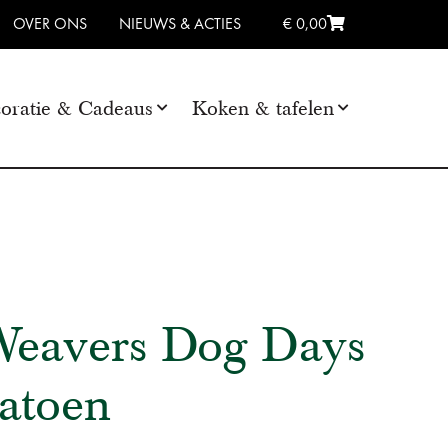
OVER ONS
NIEUWS & ACTIES
€ 0,00
oratie & Cadeaus
Koken & tafelen
Weavers Dog Days
katoen