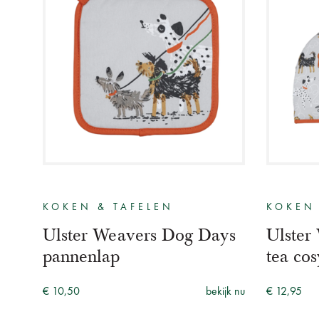
KOKEN & TAFELEN
KOKEN 
Ulster Weavers Dog Days
Ulster
pannenlap
tea cos
€ 10,50
bekijk nu
€ 12,95