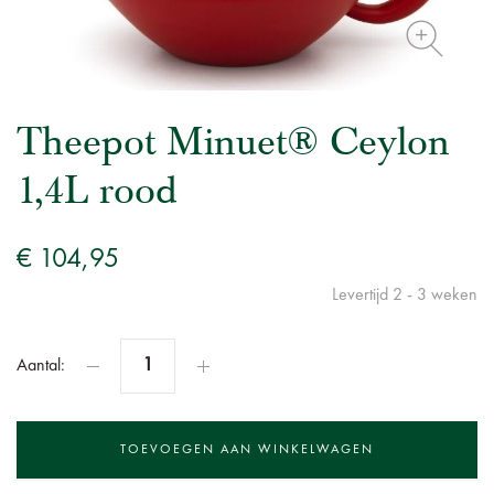
Theepot Minuet® Ceylon
1,4L rood
€ 104,95
Levertijd 2 - 3 weken
Aantal: