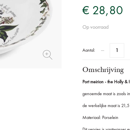
€ 28,80
Op voorraad
Aantal:
Omschrijving
Port meirion - the Holly & 
genoemde maat is zoals in
de werkelijke maat is 21,
Materiaal: Porselein
Dit servies is vaatwasser 