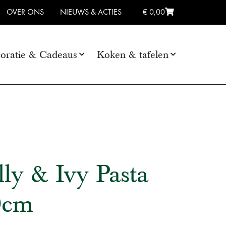
OVER ONS
NIEUWS & ACTIES
€ 0,00
oratie & Cadeaus
Koken & tafelen
ly & Ivy Pasta
0cm