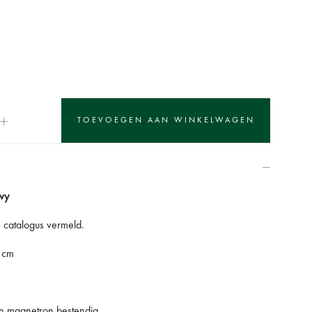
Ivy
 catalogus vermeld.
5 cm
en magnetron bestendig.