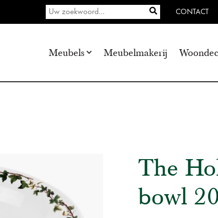
CONTACT
Meubels
Meubelmakerij
Woondec
The Hol
bowl 2