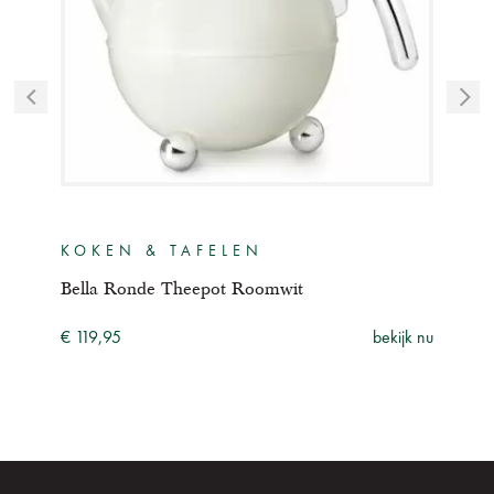
KOKEN & TAFELEN
KO
Bella Ronde Theepot Roomwit
Bel
ijk nu
€ 119,95
bekijk nu
€ 11