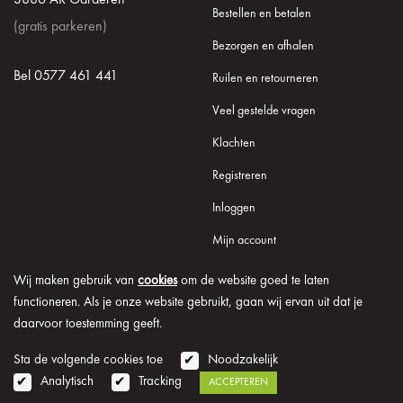
Bestellen en betalen
(gratis parkeren)
Bezorgen en afhalen
Bel 0577 461 441
Ruilen en retourneren
Veel gestelde vragen
Klachten
Registreren
Inloggen
Mijn account
Wij maken gebruik van
cookies
om de website goed te laten
functioneren. Als je onze website gebruikt, gaan wij ervan uit dat je
daarvoor toestemming geeft.
© 2026 Onder de Lindeboom
Algemene voorwaarden
Disclaimer
Privacy verklaring
Cookie informatie
Sta de volgende cookies toe
Noodzakelijk
Analytisch
Tracking
ACCEPTEREN