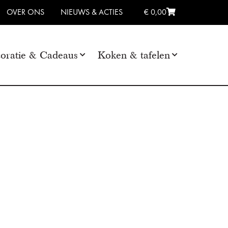
OVER ONS
NIEUWS & ACTIES
€ 0,00
oratie & Cadeaus
Koken & tafelen