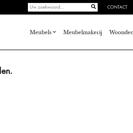
CONTACT
Meubels
Meubelmakerij
Woondec
en.