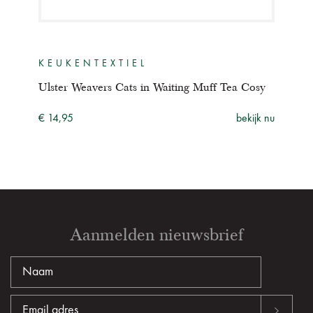
KEUKENTEXTIEL
KE
choen
Ulster Weavers Cats in Waiting Muff Tea Cosy
Ulst
ijk nu
€ 14,95
bekijk nu
€ 22
Aanmelden nieuwsbrief