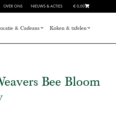
OVER ONS
NIEUWS & ACTIES
€ 0,00
oratie & Cadeaus
Koken & tafelen
Weavers Bee Bloom
y