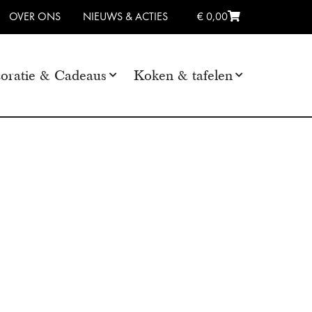
OVER ONS
NIEUWS & ACTIES
€ 0,00
oratie & Cadeaus
Koken & tafelen