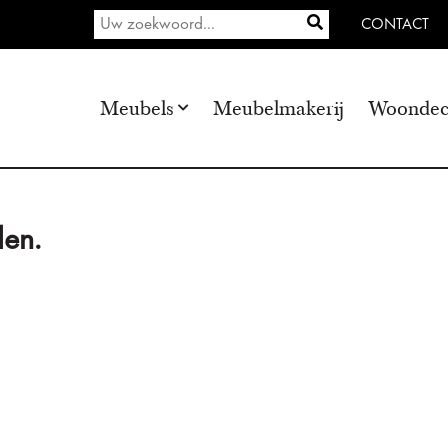
CONTACT
Meubels
Meubelmakerij
Woondec
en.