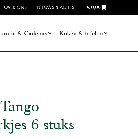
OVER ONS
NIEUWS & ACTIES
€ 0,00
oratie & Cadeaus
Koken & tafelen
 Tango
kjes 6 stuks