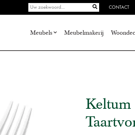
CONTACT
Meubels
Meubelmakerij
Woondec
Keltum
Taartvor