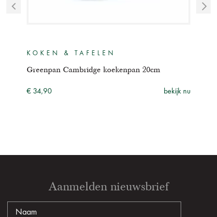
KOKEN & TAFELEN
KO
Greenpan Cambridge koekenpan 20cm
Gre
ijk nu
€ 34,90
bekijk nu
€ 44
Aanmelden nieuwsbrief