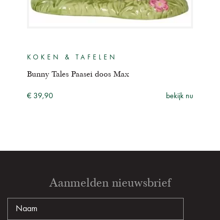
KOKEN & TAFELEN
KO
Bunny Tales Paasei doos Max
Bun
ijk nu
€ 39,90
bekijk nu
€ 34
Aanmelden nieuwsbrief