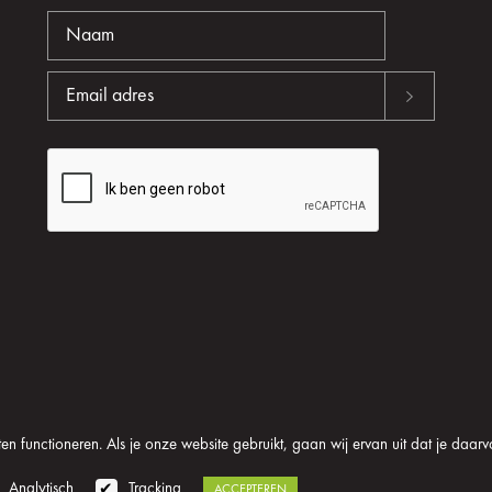
n functioneren. Als je onze website gebruikt, gaan wij ervan uit dat je daarv
oom
Algemene voorwaarden
Disclaimer
Privacy verklaring
Analytisch
Tracking
ACCEPTEREN