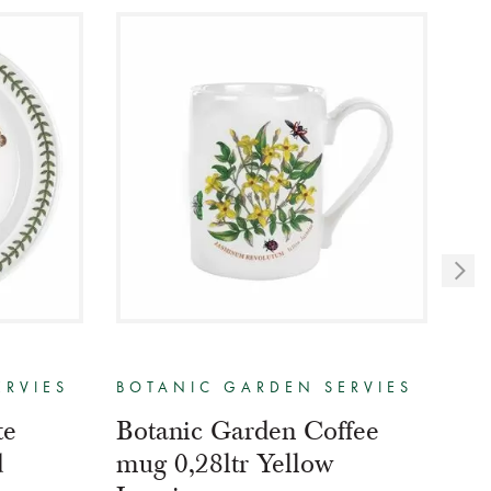
ERVIES
BOTANIC GARDEN SERVIES
BO
te
Botanic Garden Coffee
Bo
d
mug 0,28ltr Yellow
mu