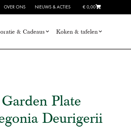
OVER ONS
NIEUWS & ACTIES
€ 0,00
oratie & Cadeaus
Koken & tafelen
 Garden Plate
gonia Deurigerii