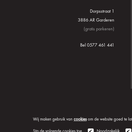
Dorpsstraat 1
3886 AR Garderen
(gratis parkeren)
Bel 0577 461 441
Wij maken gebruik van
cookies
om de website goed te late
© 2026 Onder de Lindeb
Sta de volgende cookies toe
Noodzakelijk