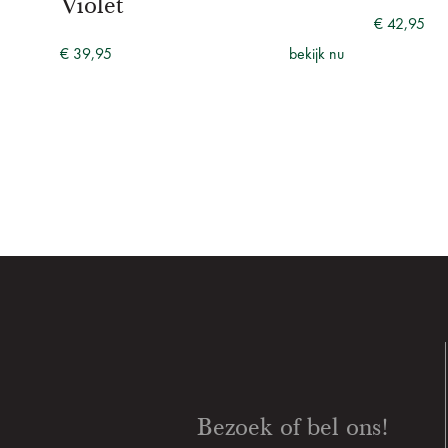
Violet
jk nu
€ 42,95
€ 39,95
bekijk nu
Bezoek of bel ons!