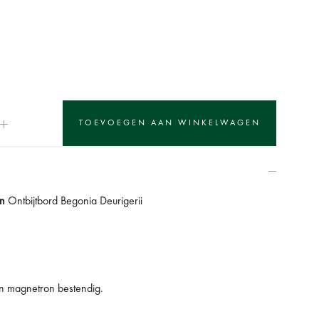
en
Ontbijtbord Begonia Deurigerii
en magnetron bestendig.