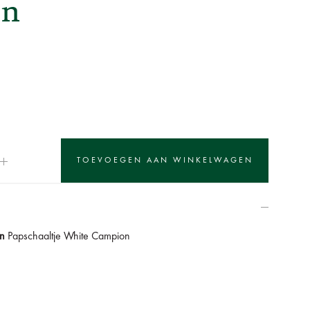
on
en
Papschaaltje White Campion