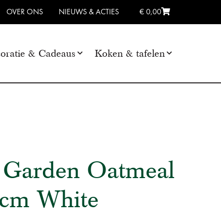
OVER ONS
NIEUWS & ACTIES
€ 0,00
oratie & Cadeaus
Koken & tafelen
c Garden Oatmeal
5cm White