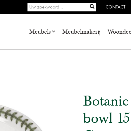
CONTACT
Meubels
Meubelmakerij
Woondec
Botani
bowl 1