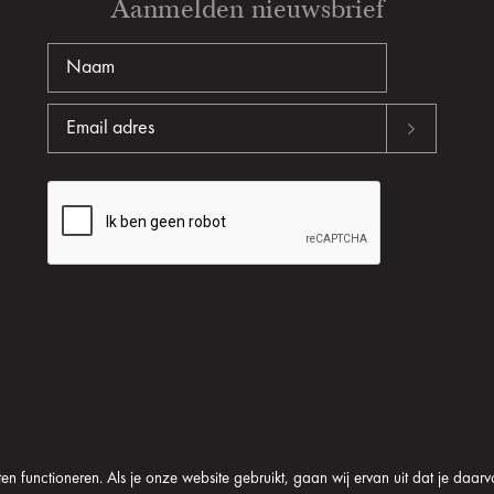
Aanmelden nieuwsbrief
n functioneren. Als je onze website gebruikt, gaan wij ervan uit dat je daarv
oom
Algemene voorwaarden
Disclaimer
Privacy verklaring