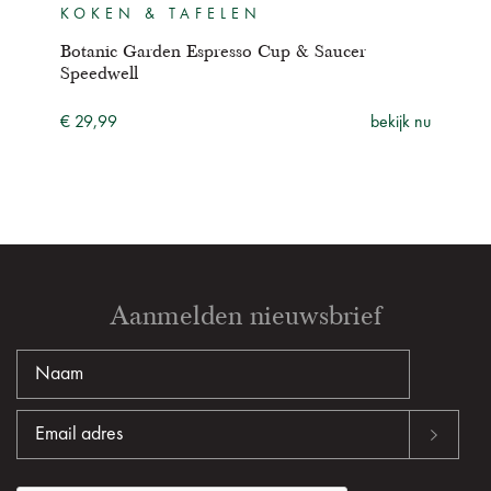
KOKEN & TAFELEN
KO
Botanic Garden Espresso Cup & Saucer
Bota
Speedwell
Jas
ijk nu
€ 29,99
bekijk nu
€ 29
Aanmelden nieuwsbrief