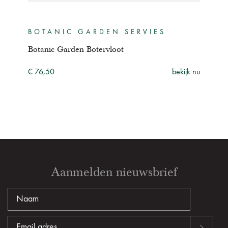
BOTANIC GARDEN SERVIES
BO
ne
Botanic Garden Botervloot
Bota
Rho
ijk nu
€ 76,50
bekijk nu
€ 27
Aanmelden nieuwsbrief